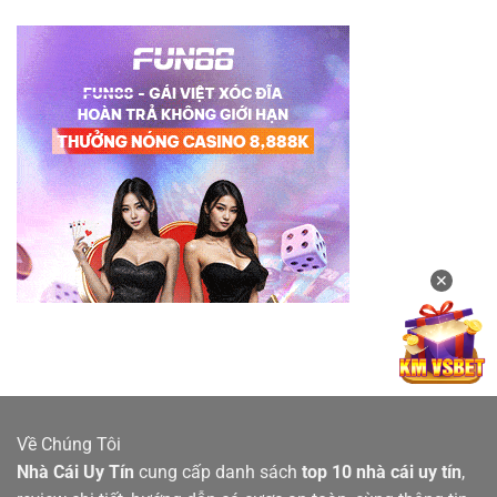
Mới
Chín
Nhà
–
2025
Cái
Đỉnh
W88:
Cao
Trang
Cá
Web
Cược
Cá
Trực
Cược
Tuyến
Uy
Tại
Tín
Việt
Cho
Nam
Người
Việt
✕
Về Chúng Tôi
Nhà Cái Uy Tín
cung cấp danh sách
top 10 nhà cái uy tín
,