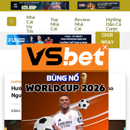
Bỏ
qua
Nhà
nội
Top
Review
Hướng
Cái
Nhà
Nhà
Dẫn Cá
dung
Uy
Cái
Cái
Cược
Tín
CHƠI
NGAY
×
LƯU TRỮ TÁC GIẢ:
THỊNH PHẠM
HƯỚNG DẪN CÁ CƯỢC
Hướng Dẫn Chơi Xóc Đĩa Từ A Đến Z Cho
Người Mới 2025
ĐĂNG VÀO
THÁNG MƯỜI MỘT 4, 2025
BỞI
THỊNH PHẠM