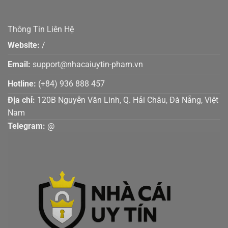
Thông Tin Liên Hệ
Website:
/
Email:
support@nhacaiuytin-pham.vn
Hotline:
(+84) 936 888 457
Địa chỉ:
120B Nguyễn Văn Linh, Q. Hải Châu, Đà Nẵng, Việt
Nam
Telegram:
@