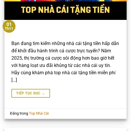
01
Th11
Bạn đang tìm kiếm những nhà cái tặng tiền hấp dẫn
để khởi đầu hành trình cá cược trực tuyến? Năm
2025, thị trường cá cược sôi động hơn bao giờ hết
với hàng loạt ưu đãi khủng từ các nhà cái uy tín.
Hãy cùng khám phá top nhà cái tặng tiền miễn phí
[…]
TIẾP TỤC ĐỌC
→
Đăng trong
Top Nhà Cái