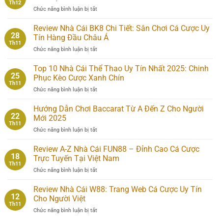
Nhà
Th12
Chất
ở
Chức năng bình luận bị tắt
Cái
Lượng
Nhà
M88:
Dẫn
Cái
Review Nhà Cái BK8 Chi Tiết: Sân Chơi Cá Cược Uy
Sân
Đầu
JBO
28
Chơi
Tín Hàng Đầu Châu Á
Có
Th11
Cá
ở
Chức năng bình luận bị tắt
Uy
Cược
Review
Tín
Uy
Nhà
Top 10 Nhà Cái Thể Thao Uy Tín Nhất 2025: Chinh
Không?
Tín
Cái
25
Toàn
Phục Kèo Cược Xanh Chín
Hàng
BK8
Th11
Cảnh
Đầu
ở
Chức năng bình luận bị tắt
Chi
Về
Châu
Top
Tiết:
Sàn
Á
10
Hướng Dẫn Chơi Baccarat Từ A Đến Z Cho Người
Sân
Cá
2025
Nhà
22
Chơi
Mới 2025
Cược
Cái
Th11
Cá
Số
ở
Chức năng bình luận bị tắt
Thể
Cược
1
Hướng
Thao
Uy
Châu
Dẫn
Review A-Z Nhà Cái FUN88 – Đỉnh Cao Cá Cược
Uy
Tín
Á
Chơi
18
Tín
Trực Tuyến Tại Việt Nam
Hàng
Baccarat
Th11
Nhất
Đầu
ở
Chức năng bình luận bị tắt
Từ
2025:
Châu
Review
A
Chinh
Á
A-
Review Nhà Cái W88: Trang Web Cá Cược Uy Tín
Đến
Phục
Z
12
Z
Cho Người Việt
Kèo
Nhà
Th11
Cho
Cược
ở
Chức năng bình luận bị tắt
Cái
Người
Xanh
Review
FUN88