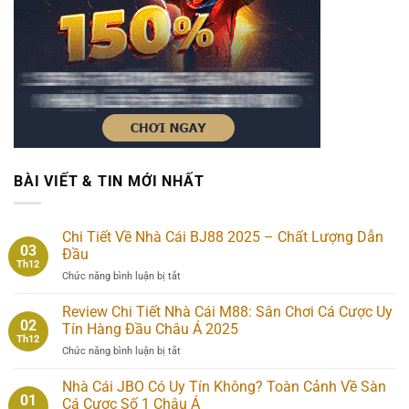
BÀI VIẾT & TIN MỚI NHẤT
Chi Tiết Về Nhà Cái BJ88 2025 – Chất Lượng Dẫn
03
Đầu
Th12
ở
Chức năng bình luận bị tắt
Chi
Tiết
Review Chi Tiết Nhà Cái M88: Sân Chơi Cá Cược Uy
Về
02
Tín Hàng Đầu Châu Á 2025
Nhà
Th12
ở
Chức năng bình luận bị tắt
Cái
Review
BJ88
Chi
Nhà Cái JBO Có Uy Tín Không? Toàn Cảnh Về Sàn
2025
Tiết
01
–
Cá Cược Số 1 Châu Á