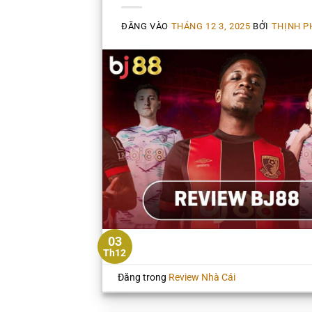
ĐĂNG VÀO
THÁNG 12 3, 2025
BỞI
THỊNH 
03
Th12
Đăng trong
Review Nhà Cái