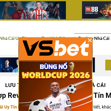
×
Nhà Cái Uy Tín
Top Nhà Cái
Review Nhà Cái
LƯU TRỮ DANH MỤC:
REVIEW NHÀ CÁI
p Review Top 10 Nhà Cái Uy Tín 
i Uy Tín
là nơi cung cấp những bài đánh giá chi tiết, khá