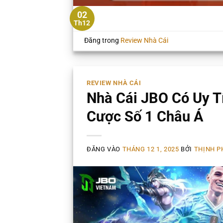
02
Th12
Đăng trong
Review Nhà Cái
REVIEW NHÀ CÁI
Nhà Cái JBO Có Uy T
Cược Số 1 Châu Á
ĐĂNG VÀO
THÁNG 12 1, 2025
BỞI
THỊNH 