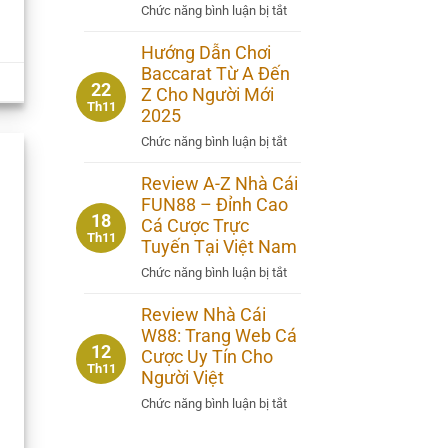
1
ở
Chức năng bình luận bị tắt
Chơi
Châu
Top
Cá
Á
Hướng Dẫn Chơi
10
Cược
Nhà
Baccarat Từ A Đến
Uy
22
Cái
Z Cho Người Mới
Tín
Th11
Thể
2025
Hàng
Thao
Đầu
ở
Chức năng bình luận bị tắt
Uy
Châu
Hướng
Tín
Á
Review A-Z Nhà Cái
Dẫn
Nhất
Chơi
FUN88 – Đỉnh Cao
2025:
18
Baccarat
Cá Cược Trực
Chinh
Th11
Từ
Tuyến Tại Việt Nam
Phục
A
Kèo
ở
Chức năng bình luận bị tắt
Đến
Cược
Review
Z
Xanh
Review Nhà Cái
A-
Cho
Chín
Z
W88: Trang Web Cá
Người
12
Nhà
Cược Uy Tín Cho
Mới
Th11
Cái
Người Việt
2025
FUN88
ở
Chức năng bình luận bị tắt
–
Review
Đỉnh
Nhà