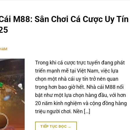
 Cái M88: Sân Chơi Cá Cược Uy Tín
25
PHẠM
Trong khi cá cược trực tuyến đang phát
triển mạnh mẽ tại Việt Nam, việc lựa
chọn một nhà cái uy tín trở nên quan
trọng hơn bao giờ hết. Nhà cái M88 nổi
bật như một lựa chọn hàng đầu, với hơn
20 năm kinh nghiệm và cộng đồng hàng
triệu người chơi. Nền […]
TIẾP TỤC ĐỌC
→