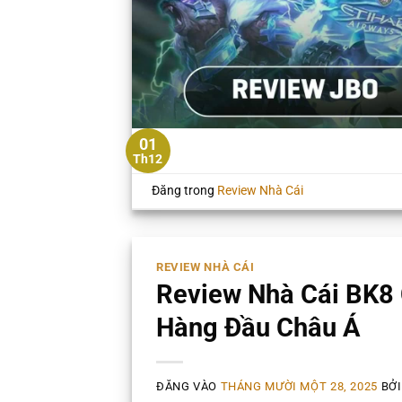
01
Th12
Đăng trong
Review Nhà Cái
REVIEW NHÀ CÁI
Review Nhà Cái BK8 C
Hàng Đầu Châu Á
ĐĂNG VÀO
THÁNG MƯỜI MỘT 28, 2025
BỞ