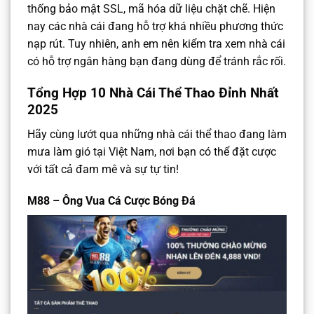
thống bảo mật SSL, mã hóa dữ liệu chặt chẽ. Hiện
nay các nhà cái đang hỗ trợ khá nhiều phương thức
nạp rút. Tuy nhiên, anh em nên kiểm tra xem nhà cái
có hỗ trợ ngân hàng bạn đang dùng để tránh rắc rối.
Tổng Hợp 10 Nhà Cái Thể Thao Đỉnh Nhất
2025
Hãy cùng lướt qua những nhà cái thể thao đang làm
mưa làm gió tại Việt Nam, nơi bạn có thể đặt cược
với tất cả đam mê và sự tự tin!
M88 – Ông Vua Cá Cược Bóng Đá