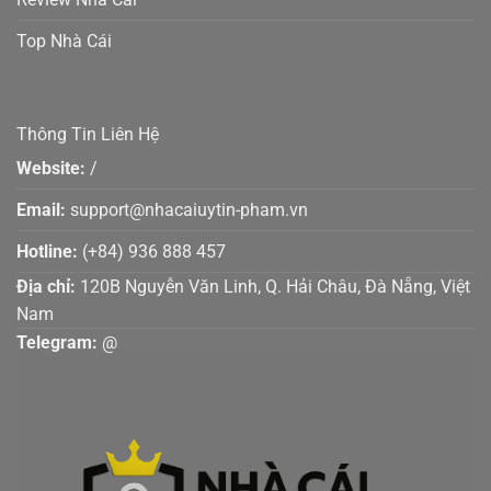
Top Nhà Cái
Thông Tin Liên Hệ
Website:
/
Email:
support@nhacaiuytin-pham.vn
Hotline:
(+84) 936 888 457
Địa chỉ:
120B Nguyễn Văn Linh, Q. Hải Châu, Đà Nẵng, Việt
Nam
Telegram:
@