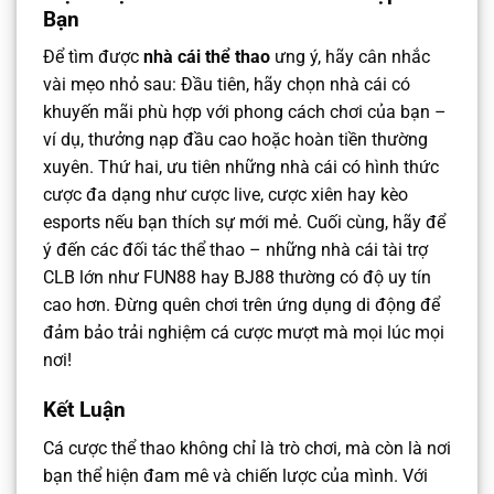
Bạn
Để tìm được
nhà cái thể thao
ưng ý, hãy cân nhắc
vài mẹo nhỏ sau: Đầu tiên, hãy chọn nhà cái có
khuyến mãi phù hợp với phong cách chơi của bạn –
ví dụ, thưởng nạp đầu cao hoặc hoàn tiền thường
xuyên. Thứ hai, ưu tiên những nhà cái có hình thức
cược đa dạng như cược live, cược xiên hay kèo
esports nếu bạn thích sự mới mẻ. Cuối cùng, hãy để
ý đến các đối tác thể thao – những nhà cái tài trợ
CLB lớn như FUN88 hay BJ88 thường có độ uy tín
cao hơn. Đừng quên chơi trên ứng dụng di động để
đảm bảo trải nghiệm cá cược mượt mà mọi lúc mọi
nơi!
Kết Luận
Cá cược thể thao không chỉ là trò chơi, mà còn là nơi
bạn thể hiện đam mê và chiến lược của mình. Với