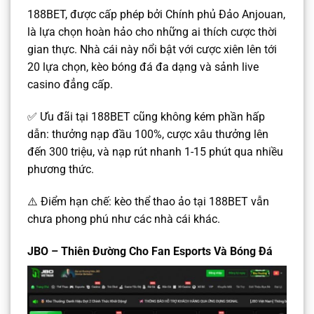
188BET, được cấp phép bởi Chính phủ Đảo Anjouan,
là lựa chọn hoàn hảo cho những ai thích cược thời
gian thực. Nhà cái này nổi bật với cược xiên lên tới
20 lựa chọn, kèo bóng đá đa dạng và sảnh live
casino đẳng cấp.
✅ Ưu đãi tại 188BET cũng không kém phần hấp
dẫn: thưởng nạp đầu 100%, cược xâu thưởng lên
đến 300 triệu, và nạp rút nhanh 1-15 phút qua nhiều
phương thức.
⚠️ Điểm hạn chế: kèo thể thao ảo tại 188BET vẫn
chưa phong phú như các nhà cái khác.
JBO – Thiên Đường Cho Fan Esports Và Bóng Đá