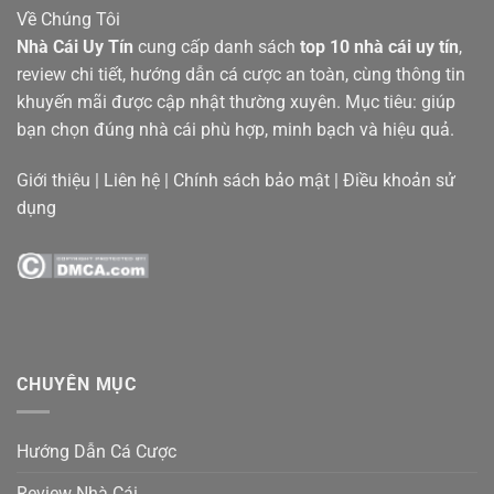
Về Chúng Tôi
Nhà Cái Uy Tín
cung cấp danh sách
top 10 nhà cái uy tín
,
review chi tiết, hướng dẫn cá cược an toàn, cùng thông tin
khuyến mãi được cập nhật thường xuyên. Mục tiêu: giúp
bạn chọn đúng nhà cái phù hợp, minh bạch và hiệu quả.
Giới thiệu
|
Liên hệ
|
Chính sách bảo mật
|
Điều khoản sử
dụng
CHUYÊN MỤC
Hướng Dẫn Cá Cược
Review Nhà Cái