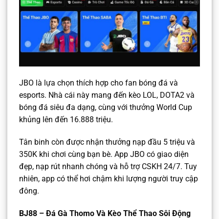
JBO là lựa chọn thích hợp cho fan bóng đá và
esports. Nhà cái này mang đến kèo LOL, DOTA2 và
bóng đá siêu đa dạng, cùng với thưởng World Cup
khủng lên đến 16.888 triệu.
Tân binh còn được nhận thưởng nạp đầu 5 triệu và
350K khi chơi cùng bạn bè. App JBO có giao diện
đẹp, nạp rút nhanh chóng và hỗ trợ CSKH 24/7. Tuy
nhiên, app có thể hơi chậm khi lượng người truy cập
đông.
BJ88 – Đá Gà Thomo Và Kèo Thể Thao Sôi Động