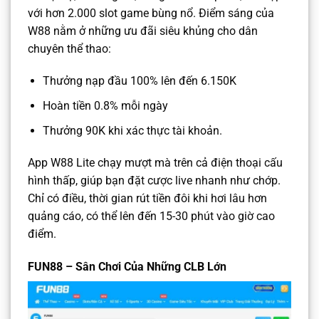
với hơn 2.000 slot game bùng nổ. Điểm sáng của
W88 nằm ở những ưu đãi siêu khủng cho dân
chuyên thể thao:
Thưởng nạp đầu 100% lên đến 6.150K
Hoàn tiền 0.8% mỗi ngày
Thưởng 90K khi xác thực tài khoản.
App W88 Lite chạy mượt mà trên cả điện thoại cấu
hình thấp, giúp bạn đặt cược live nhanh như chớp.
Chỉ có điều, thời gian rút tiền đôi khi hơi lâu hơn
quảng cáo, có thể lên đến 15-30 phút vào giờ cao
điểm.
FUN88 – Sân Chơi Của Những CLB Lớn