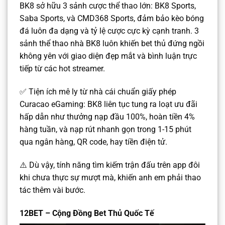
BK8 sở hữu 3 sảnh cược thể thao lớn: BK8 Sports,
Saba Sports, và CMD368 Sports, đảm bảo kèo bóng
đá luôn đa dạng và tỷ lệ cược cực kỳ cạnh tranh. 3
sảnh thể thao nhà BK8 luôn khiến bet thủ đứng ngồi
không yên với giao diện đẹp mắt và bình luận trực
tiếp từ các hot streamer.
✅ Tiện ích mê ly từ nhà cái chuẩn giấy phép
Curacao eGaming: BK8 liên tục tung ra loạt ưu đãi
hấp dẫn như thưởng nạp đầu 100%, hoàn tiền 4%
hàng tuần, và nạp rút nhanh gọn trong 1-15 phút
qua ngân hàng, QR code, hay tiền điện tử.
⚠️ Dù vậy, tính năng tìm kiếm trận đấu trên app đôi
khi chưa thực sự mượt mà, khiến anh em phải thao
tác thêm vài bước.
12BET – Cộng Đồng Bet Thủ Quốc Tế