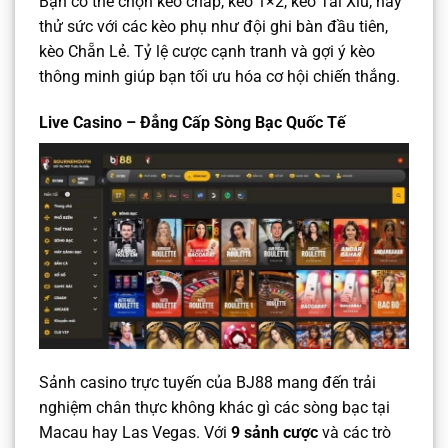
Bạn có thể chọn kèo chấp, kèo 1×2, kèo Tài Xỉu, hay
thử sức với các kèo phụ như đội ghi bàn đầu tiên,
kèo Chẵn Lẻ. Tỷ lệ cược cạnh tranh và gợi ý kèo
thông minh giúp bạn tối ưu hóa cơ hội chiến thắng.
Live Casino – Đẳng Cấp Sòng Bạc Quốc Tế
Sảnh casino trực tuyến của BJ88 mang đến trải
nghiệm chân thực không khác gì các sòng bạc tại
Macau hay Las Vegas. Với
9 sảnh cược
và các trò