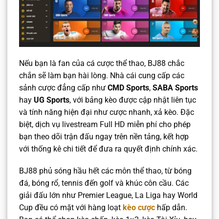
Nếu bạn là fan của cá cược thể thao, BJ88 chắc
chắn sẽ làm bạn hài lòng. Nhà cái cung cấp các
sảnh cược đẳng cấp như
CMD Sports
,
SABA Sports
hay
UG Sports
, với bảng kèo được cập nhật liên tục
và tính năng hiện đại như cược nhanh, xả kèo. Đặc
biệt, dịch vụ livestream Full HD miễn phí cho phép
bạn theo dõi trận đấu ngay trên nền tảng, kết hợp
với thống kê chi tiết để đưa ra quyết định chính xác.
BJ88 phủ sóng hầu hết các môn thể thao, từ bóng
đá, bóng rổ, tennis đến golf và khúc côn cầu. Các
giải đấu lớn như Premier League, La Liga hay World
Cup đều có mặt với hàng loạt
kèo cược
hấp dẫn.