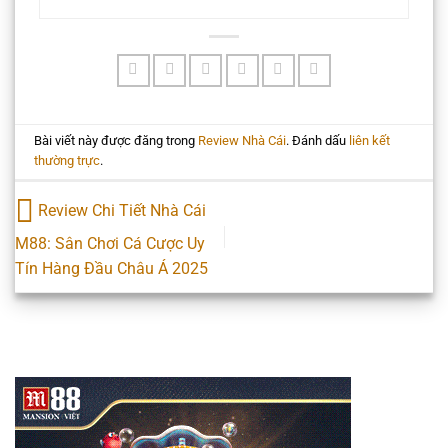
Bài viết này được đăng trong
Review Nhà Cái
. Đánh dấu
liên kết
thường trực
.
Review Chi Tiết Nhà Cái
M88: Sân Chơi Cá Cược Uy
Tín Hàng Đầu Châu Á 2025