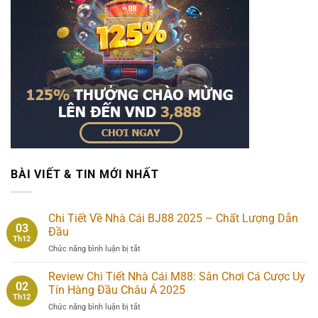
BÀI VIẾT & TIN MỚI NHẤT
Chi Tiết Về Nhà Cái BJ88 2025 – Chất Lượng Dẫn
03
Đầu
Th12
ở
Chức năng bình luận bị tắt
Chi
Tiết
Review Chi Tiết Nhà Cái M88: Sân Chơi Cá Cược Uy
Về
02
Tín Hàng Đầu Châu Á 2025
Nhà
Th12
ở
Chức năng bình luận bị tắt
Cái