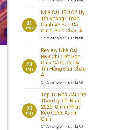
Chức năng bình luận bị tắt
–
Review
Chất
Nhà Cái JBO Có Uy
Chi
Lượng
Tiết
Tín Không? Toàn
Dẫn
01
Nhà
Cảnh Về Sàn Cá
Đầu
Th12
Cái
Cược Số 1 Châu Á
M88:
ở
Chức năng bình luận bị tắt
Sân
Nhà
Chơi
Review Nhà Cái
Cái
Cá
JBO
BK8 Chi Tiết: Sân
Cược
Có
Chơi Cá Cược Uy
28
Uy
Uy
Tín Hàng Đầu Châu
Th11
Tín
Tín
Á
Hàng
Không?
Đầu
ở
Chức năng bình luận bị tắt
Toàn
Châu
Review
Cảnh
Á
Top 10 Nhà Cái Thể
Nhà
Về
2025
Cái
Thao Uy Tín Nhất
Sàn
BK8
2025: Chinh Phục
25
Cá
Chi
Kèo Cược Xanh
Th11
Cược
Tiết:
Chín
Số
Sân
1
ở
Chức năng bình luận bị tắt
Chơi