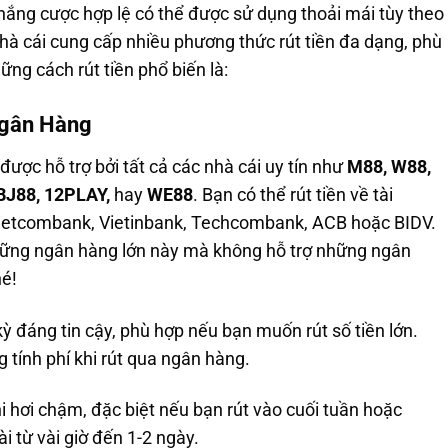
ắng cược hợp lệ có thể được sử dụng thoải mái tùy theo
 nhà cái cung cấp nhiều phương thức rút tiền đa dạng, phù
ững cách rút tiền phổ biến là:
Ngân Hàng
được hỗ trợ bởi tất cả các nhà cái uy tín như
M88, W88,
 BJ88, 12PLAY,
hay
WE88
. Bạn có thể rút tiền về tài
ietcombank, Vietinbank, Techcombank, ACB hoặc BIDV.
 những ngân hàng lớn này mà không hỗ trợ những ngân
hé!
ỳ đáng tin cậy, phù hợp nếu bạn muốn rút số tiền lớn.
 tính phí khi rút qua ngân hàng.
khi hơi chậm, đặc biệt nếu bạn rút vào cuối tuần hoặc
ài từ vài giờ đến 1-2 ngày.