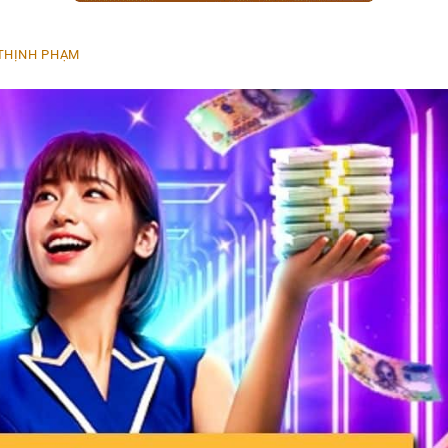
THỊNH PHẠM