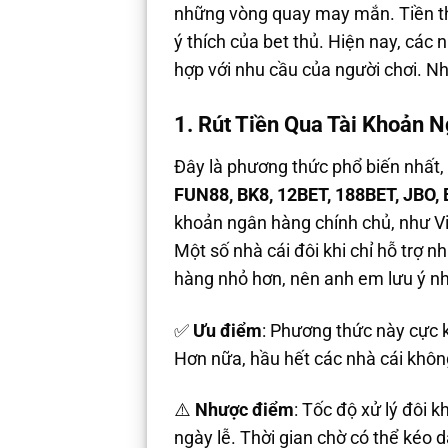
những vòng quay may mắn. Tiền th
ý thích của bet thủ. Hiện nay, các
hợp với nhu cầu của người chơi. Nh
1. Rút Tiền Qua Tài Khoản 
Đây là phương thức phổ biến nhất, 
FUN88, BK8, 12BET, 188BET, JBO,
khoản ngân hàng chính chủ, như V
Một số nhà cái đôi khi chỉ hỗ trợ
hàng nhỏ hơn, nên anh em lưu ý n
✅
Ưu điểm
: Phương thức này cực k
Hơn nữa, hầu hết các nhà cái không
⚠️
Nhược điểm
: Tốc độ xử lý đôi 
ngày lễ. Thời gian chờ có thể kéo d