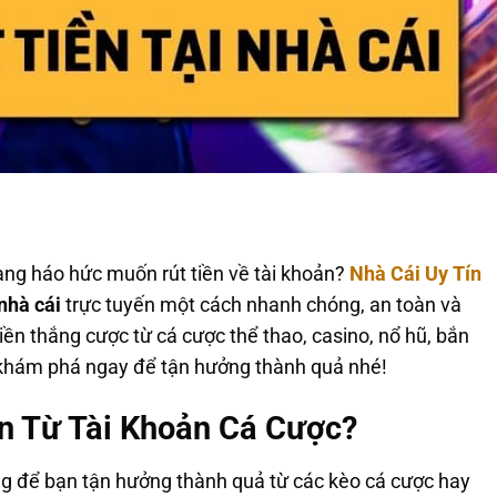
ang háo hức muốn rút tiền về tài khoản?
Nhà Cái Uy Tín
 nhà cái
trực tuyến một cách nhanh chóng, an toàn và
tiền thắng cược từ cá cược thể thao, casino, nổ hũ, bắn
khám phá ngay để tận hưởng thành quả nhé!
n Từ Tài Khoản Cá Cược?
ùng để bạn tận hưởng thành quả từ các kèo cá cược hay